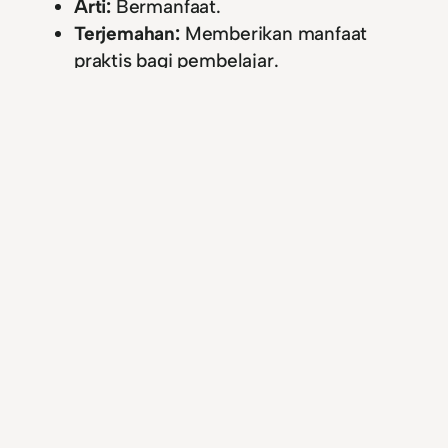
Arti:
Bermanfaat.
Terjemahan:
Memberikan manfaat
praktis bagi pembelajar.
مُرْشِدٌ أَمِينٌ
Arti:
Pembimbing yang tepercaya.
Terjemahan:
Sumber ilmu yang dapat
diandalkan.
أَقْوَى مُعِينٍ
Arti:
Penolong terkuat.
Terjemahan:
Alat bantu yang paling
efektif.
اسْتَفْتَى
Arti:
Bertanya.
Terjemahan:
Meminta nasihat atau
jawaban.