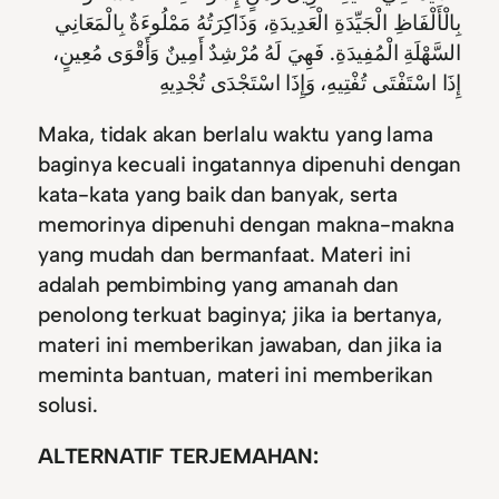
بِالْأَلْفَاظِ الْجَيِّدَةِ الْعَدِيدَةِ، وَذَاكِرَتُهُ مَمْلُوءَةٌ بِالْمَعَانِي
السَّهْلَةِ الْمُفِيدَةِ. فَهِيَ لَهُ مُرْشِدٌ أَمِينٌ وَأَقْوَى مُعِينٍ،
إِذَا اسْتَفْتَى تُفْتِيهِ، وَإِذَا اسْتَجْدَى تُجْدِيهِ
Maka, tidak akan berlalu waktu yang lama
baginya kecuali ingatannya dipenuhi dengan
kata-kata yang baik dan banyak, serta
memorinya dipenuhi dengan makna-makna
yang mudah dan bermanfaat. Materi ini
adalah pembimbing yang amanah dan
penolong terkuat baginya; jika ia bertanya,
materi ini memberikan jawaban, dan jika ia
meminta bantuan, materi ini memberikan
solusi.
ALTERNATIF TERJEMAHAN: