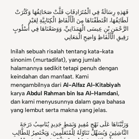
فَهَذِهِ رِسَالَةٌ فِي الْمُتَرَادِفَاتِ قَلَّتْ صَحَائِفُهَا وَكَثُرَتْ
لَطَائِفُهَا، اقْتَطَفْنَاهَا مِنَ الْأَلْفَاظِ الْكِتَابِيَّةِ لِعَبْدِ
الرَّحْمَنِ بْنِ عِيسَى الْهَمَذَانِيِّ، وَوَضَعْنَاهَا فِي أُسْلُوبٍ
رَقِيقِ الْأَلْفَاظِ وَاضِحِ الْمَعَانِي
Inilah sebuah risalah tentang kata-kata
sinonim (murtadifat), yang jumlah
halamannya sedikit tetapi penuh dengan
keindahan dan manfaat. Kami
mengambilnya dari
Al-Alfaz Al-Kitabiyah
karya
Abdul Rahman bin Isa Al-Hamdani
,
dan kami menyusunnya dalam gaya bahasa
yang lembut serta makna yang jelas.
وَرَتَّبْنَاهَا عَلَى نَهْجٍ مُفِيدٍ وَنَمَطٍ جَدِيدٍ يُنَاسِبُ دَرَجَةَ
النَّاشِئِينَ وَيُسَهِّلُ تَنَاوُلَهُ لِلْمُتَعَلِّمِينَ، وَيَخْتَصِرُ لِلطَّالِبِ