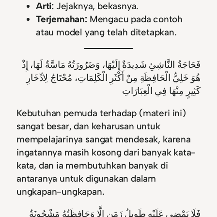
Arti:
Jejaknya, bekasnya.
Terjemahan:
Mengacu pada contoh
atau model yang telah ditetapkan.
فَحَاجَةُ النَّاشِئِ شَدِيدَةٌ إِلَيْهَا، وَضَرُورَتُهُ مَاسَّةٌ لَهَا، إِذْ
هُوَ خَلِيُّ الْحَافِظَةِ مِنْ أَكْثَرِ الْكَلِمَاتِ، مُحْتَاجٌ لِادِّخَارِ
كَثِيرٍ مِنْهَا فِي الْعِبَارَاتِ
Kebutuhan pemuda terhadap (materi ini)
sangat besar, dan keharusan untuk
mempelajarinya sangat mendesak, karena
ingatannya masih kosong dari banyak kata-
kata, dan ia membutuhkan banyak di
antaranya untuk digunakan dalam
ungkapan-ungkapan.
فَلَا يَمْضِي عَلَيْهِ طَوِيلُ زَمَنٍ إِلَّا وَحَافِظَتُهُ مَشْحُونَةٌ