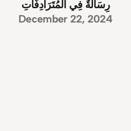
رِسَالَةٌ فِي الْمُتَرَادِفَاتِ
December 22, 2024